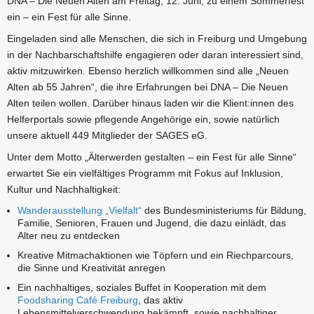
DNA – Die Neuen Alten am Freitag, 12. Juni, zu einem Sommerfest
ein – ein Fest für alle Sinne.
Eingeladen sind alle Menschen, die sich in Freiburg und Umgebung
in der Nachbarschaftshilfe engagieren oder daran interessiert sind,
aktiv mitzuwirken. Ebenso herzlich willkommen sind alle „Neuen
Alten ab 55 Jahren“, die ihre Erfahrungen bei DNA – Die Neuen
Alten teilen wollen. Darüber hinaus laden wir die Klient:innen des
Helferportals sowie pflegende Angehörige ein, sowie natürlich
unsere aktuell 449 Mitglieder der SAGES eG.
Unter dem Motto „Älterwerden gestalten – ein Fest für alle Sinne“
erwartet Sie ein vielfältiges Programm mit Fokus auf Inklusion,
Kultur und Nachhaltigkeit:
Wanderausstellung „Vielfalt“
des Bundesministeriums für Bildung,
Familie, Senioren, Frauen und Jugend, die dazu einlädt, das
Alter neu zu entdecken
Kreative Mitmachaktionen wie Töpfern und ein Riechparcours,
die Sinne und Kreativität anregen
Ein nachhaltiges, soziales Buffet in Kooperation mit dem
Foodsharing Café Freiburg
, das aktiv
Lebensmittelverschwendung bekämpft, sowie nachhaltiger