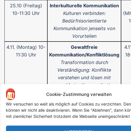
25.10 (Freitag)
Interkulturelle Kommunikation
10-11:30 Uhr
Kulturen verbinden:
(Mi
Bedürfnisorientierte
Kommunikation jenseits von
Vorurteilen
4.11. (Montag) 10-
Gewaltfreie
4.1
11:30 Uhr
Kommunikation/Konfliktlösung
18
Transformation durch
Verständigung: Konflikte
verstehen und lösen mit
gewaltfreier Kommunikation
Cookie-Zustimmung verwalten
N.N.
Abschluss oder Neuanfang?
Funktion des Helferportal,
Wir versuchen so weit als möglich auf Cookies zu verzichten. De
können wir nicht alle deaktivieren. Wenn Sie "Ablehnen", dann kö
rechtliche bedingungen und
mit ziemlicher Sicherheit trotzdem die Webseite uneingeschränkt
Grenzen, Feedback zum
Training, Erfahrungsaustausch