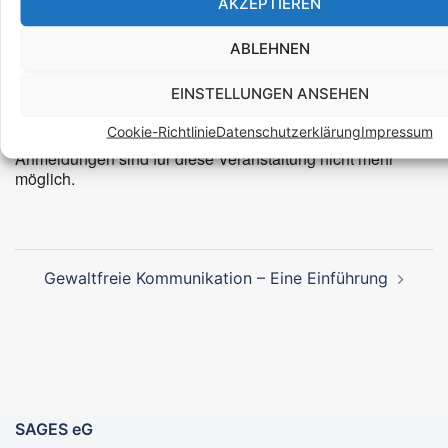
AKZEPTIEREN
und Postkartenaktion
ABLEHNEN
EINSTELLUNGEN ANSEHEN
Buchungen
Cookie-Richtlinie
Datenschutzerklärung
Impressum
Anmeldungen sind für diese Veranstaltung nicht mehr
möglich.
Beitragsnavigation
Gewaltfreie Kommunikation – Eine Einführung
SAGES eG