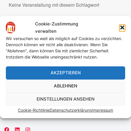
Keine Veranstaltung mit diesem Schlagwort
Cookie-Zustimmung
verwalten
Wir versuchen so weit als möglich auf Cookies zu verzichten.
SAGES eG
Dennoch können wir nicht alle deaktivieren. Wenn Sie
"Ablehnen", dann können Sie mit ziemlicher Sicherheit
trotzdem die Webseite uneingeschränkt nutzen.
Yorckstr. 23
79110 Freiburg
AKZEPTIEREN
Telefon:
0761 45891846
ABLEHNEN
E-Mail:
info [ät] sages-eg.org
EINSTELLUNGEN ANSEHEN
Cookie-Richtlinie
Datenschutzerklärung
Impressum
Datenschutzerklärung