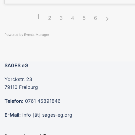
1
2
3
4
5
6
Powered by
Events Manager
SAGES eG
Yorckstr. 23
79110 Freiburg
Telefon:
0761 45891846
E-Mail:
info [ät] sages-eg.org