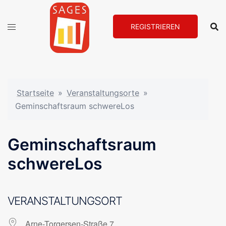
Zum
Inhalt
REGISTRIEREN
springen
Startseite
»
Veranstaltungsorte
»
Geminschaftsraum schwereLos
Geminschaftsraum
schwereLos
VERANSTALTUNGSORT
Arne-Torgersen-Straße 7