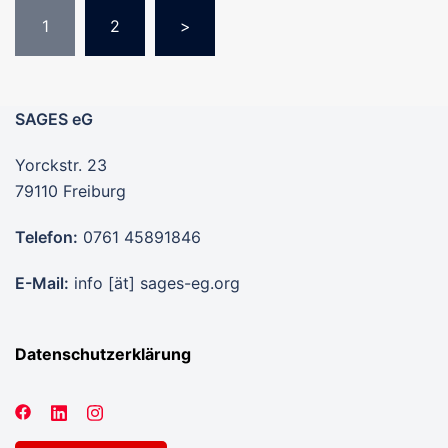
Seitennummerierung
1
2
>
der
Beiträge
SAGES eG
Yorckstr. 23
79110 Freiburg
Telefon:
0761 45891846
E-Mail:
info [ät] sages-eg.org
Datenschutzerklärung