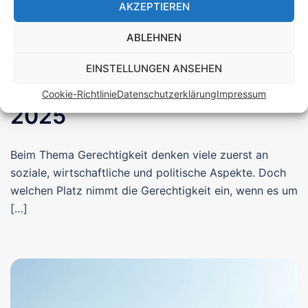
AKZEPTIEREN
10. APRIL 2025
DNA-RUNDBRIEF
,
SAGES
Gerechtigkeit ist, worauf
ABLEHNEN
es ankommt: Deutscher
EINSTELLUNGEN ANSEHEN
Seniorentag Mannheim
Cookie-Richtlinie
Datenschutzerklärung
Impressum
2025
Beim Thema Gerechtigkeit denken viele zuerst an
soziale, wirtschaftliche und politische Aspekte. Doch
welchen Platz nimmt die Gerechtigkeit ein, wenn es um
[…]