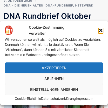
9. OKTOBER 2025
DNA - DIE NEUEN ALTEN
,
DNA-RUNDBRIEF
,
NETZWERK
DNA Rundbrief Oktober
2025: Lasst uns reisen –
Cookie-Zustimmung
zu unserem emotionalen
verwalten
Wir versuchen so weit als möglich auf Cookies zu verzichten.
Erbe
Dennoch können wir nicht alle deaktivieren. Wenn Sie
"Ablehnen", dann können Sie mit ziemlicher Sicherheit
trotzdem die Webseite uneingeschränkt nutzen.
Der DNA-Rundbrief im Oktober 2025 titelte: Lasst uns
reisen – zu unserem emotionalen Erbe – Weltwoche
AKZEPTIEREN
seelische Gesundheit Kolumne: Wohnen Wohnprojekt
Wolke – […]
ABLEHNEN
EINSTELLUNGEN ANSEHEN
Cookie-Richtlinie
Datenschutzerklärung
Impressum