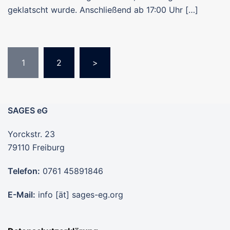
geklatscht wurde. Anschließend ab 17:00 Uhr […]
Seitennummerierung
1
2
>
der
Beiträge
SAGES eG
Yorckstr. 23
79110 Freiburg
Telefon:
0761 45891846
E-Mail:
info [ät] sages-eg.org